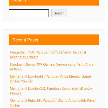
Search
Recent Posts
Pengertian PKV: Panduan Komprehensif Asuransi
Kesehatan Swasta
Panduan Utama PKV Games: Semua yang Perlu Anda
Ketahui
Memahami Domino99: Panduan Anda Menuju Game
Online Populer
Memahami DominoQQ: Panduan Komprehensif untuk
Pemula
Memahami Poker88: Panduan Utama Anda untuk Poker
Online