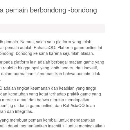
pa pemain berbondong -bondong
lih pemain. Namun, salah satu platform yang telah
ar pemain adalah RahasiaQQ. Platform game online ini
berbondong -bondong ke sana karena sejumlah alasan.
ripada platform lain adalah berbagai macam game yang
an roulette hingga opsi yang lebih modern dan inovatif,
n dalam permainan ini memastikan bahwa pemain tidak
.
adalah tingkat keamanan dan keadilan yang tinggi
h dan kepatuhan yang ketat terhadap praktik game yang
ngan mereka aman dan bahwa mereka mendapatkan
 penting di dunia game online, dan RahAsiaQQ telah
an dan integritas.
i yang membuat pemain kembali untuk mendapatkan
emain dapat memanfaatkan insentif ini untuk meningkatkan