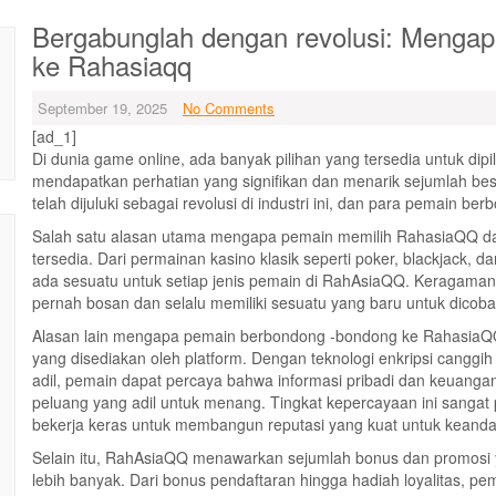
Bergabunglah dengan revolusi: Menga
ke Rahasiaqq
September 19, 2025
No Comments
[ad_1]
Di dunia game online, ada banyak pilihan yang tersedia untuk dipi
mendapatkan perhatian yang signifikan dan menarik sejumlah bes
telah dijuluki sebagai revolusi di industri ini, dan para pemain 
Salah satu alasan utama mengapa pemain memilih RahasiaQQ da
tersedia. Dari permainan kasino klasik seperti poker, blackjack, d
ada sesuatu untuk setiap jenis pemain di RahAsiaQQ. Keragama
pernah bosan dan selalu memiliki sesuatu yang baru untuk dicoba
Alasan lain mengapa pemain berbondong -bondong ke RahasiaQQ 
yang disediakan oleh platform. Dengan teknologi enkripsi canggi
adil, pemain dapat percaya bahwa informasi pribadi dan keua
peluang yang adil untuk menang. Tingkat kepercayaan ini sangat
bekerja keras untuk membangun reputasi yang kuat untuk keandal
Selain itu, RahAsiaQQ menawarkan sejumlah bonus dan promos
lebih banyak. Dari bonus pendaftaran hingga hadiah loyalitas, p