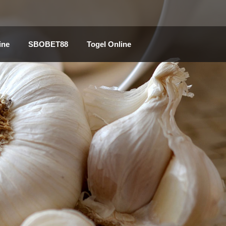
ine
SBOBET88
Togel Online