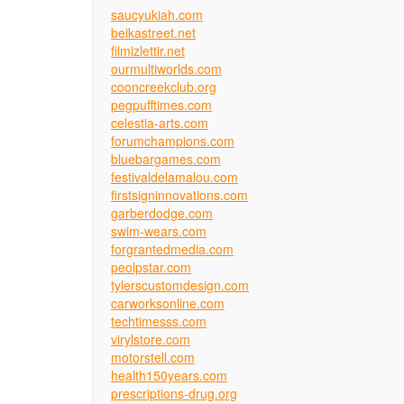
saucyukiah.com
beikastreet.net
filmizlettir.net
ourmultiworlds.com
cooncreekclub.org
pegpufftimes.com
celestia-arts.com
forumchampions.com
bluebargames.com
festivaldelamalou.com
firstsigninnovations.com
garberdodge.com
swim-wears.com
forgrantedmedia.com
peolpstar.com
tylerscustomdesign.com
carworksonline.com
techtimesss.com
virylstore.com
motorstell.com
health150years.com
prescriptions-drug.org