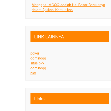
Mengapa IMCQQ adalah Hal Besar Berikutnya
dalam Aplikasi Komunikasi
LINK LAINNYA
poker
dominoqq
situs pkv
dominoqq
pkv
Links