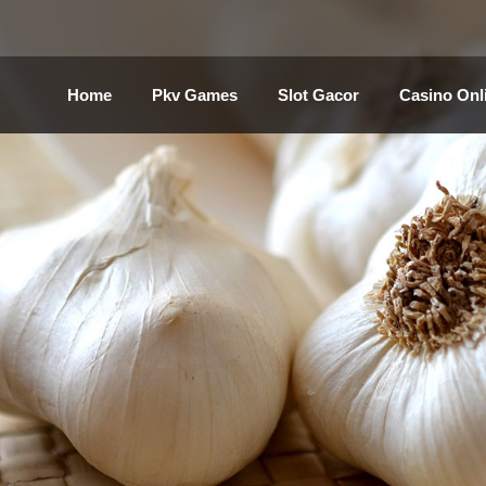
Home
Pkv Games
Slot Gacor
Casino Onl