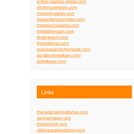
online-casinos-vegas.com
xfinityrouterlogin.com
marketingjacks.com
topappliancereviews.com
trickytechupdates.com
hindiabhimaan.com
khabresach.com
thecbdblogs.com
autoresearchchemicals.com
apnabusinesskaro.com
suleckiego.com
Links
thecedarglenmaltshop.com
georgemason.org
topicinhindi.com
uklanguageacademy.com