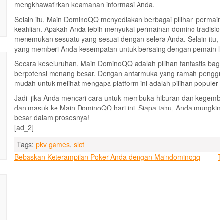
mengkhawatirkan keamanan informasi Anda.
Selain itu, Main DominoQQ menyediakan berbagai pilihan permai
keahlian. Apakah Anda lebih menyukai permainan domino tradisio
menemukan sesuatu yang sesuai dengan selera Anda. Selain itu,
yang memberi Anda kesempatan untuk bersaing dengan pemain 
Secara keseluruhan, Main DominoQQ adalah pilihan fantastis bag
berpotensi menang besar. Dengan antarmuka yang ramah penggun
mudah untuk melihat mengapa platform ini adalah pilihan populer
Jadi, jika Anda mencari cara untuk membuka hiburan dan kegemb
dan masuk ke Main DominoQQ hari ini. Siapa tahu, Anda mungk
besar dalam prosesnya!
[ad_2]
Tags:
pkv games
,
slot
Post
Bebaskan Keterampilan Poker Anda dengan Maindominoqq
navigation