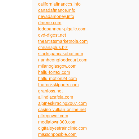
californiafinances.info
canadafinance.info
nevadamoney.info
rimene.com
ledepanneur-pigalle.com
dvd-digest.net
theartistsmarketnola.com
chiranaplus.biz
stackspancakebar.com
namheongfoodcourt.com
milanoglasgow.com
hallu-forte3.com
hallu-motion24.com
therockskippers.com
granfoss.net
allindiacafela.com
alpineskiracing2007.com
casino-vulkan-online.net
pitrepower.com
mediatown360.com
digitaleyestrainclinic.com
missionposible.com