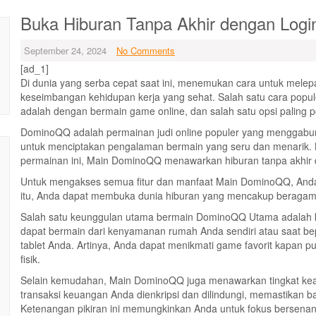
Buka Hiburan Tanpa Akhir dengan Lo
September 24, 2024
No Comments
[ad_1]
Di dunia yang serba cepat saat ini, menemukan cara untuk melepa
keseimbangan kehidupan kerja yang sehat. Salah satu cara popu
adalah dengan bermain game online, dan salah satu opsi paling 
DominoQQ adalah permainan judi online populer yang menggabung
untuk menciptakan pengalaman bermain yang seru dan menarik.
permainan ini, Main DominoQQ menawarkan hiburan tanpa akhir 
Untuk mengakses semua fitur dan manfaat Main DominoQQ, And
itu, Anda dapat membuka dunia hiburan yang mencakup beragam
Salah satu keunggulan utama bermain DominoQQ Utama adalah ke
dapat bermain dari kenyamanan rumah Anda sendiri atau saat be
tablet Anda. Artinya, Anda dapat menikmati game favorit kapan p
fisik.
Selain kemudahan, Main DominoQQ juga menawarkan tingkat keama
transaksi keuangan Anda dienkripsi dan dilindungi, memastikan b
Ketenangan pikiran ini memungkinkan Anda untuk fokus bersena