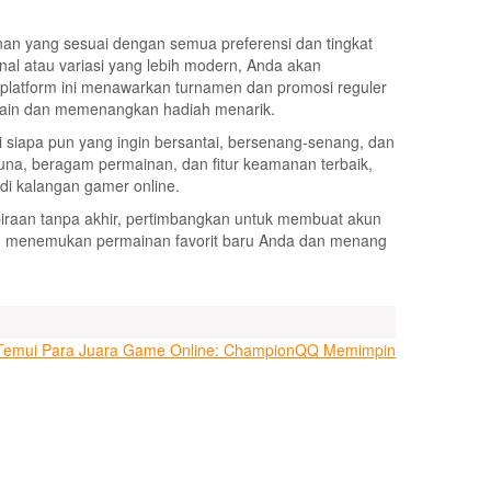
nan yang sesuai dengan semua preferensi dan tingkat
nal atau variasi yang lebih modern, Anda akan
 platform ini menawarkan turnamen dan promosi reguler
lain dan memenangkan hadiah menarik.
i siapa pun yang ingin bersantai, bersenang-senang, dan
a, beragam permainan, dan fitur keamanan terbaik,
 di kalangan gamer online.
iraan tanpa akhir, pertimbangkan untuk membuat akun
in menemukan permainan favorit baru Anda dan menang
Temui Para Juara Game Online: ChampionQQ Memimpin