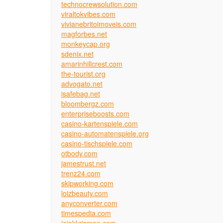
technocrewsolution.com
viraltokvibes.com
vivianebritoimoveis.com
magforbes.net
monkeycap.org
sdenix.net
amarinhillcrest.com
the-tourist.org
advogato.net
isafebag.net
bloombergz.com
enterpriseboosts.com
casino-kartenspiele.com
casino-automatenspiele.org
casino-tischspiele.com
otbody.com
jamestrust.net
trenz24.com
skipworking.com
loizbeauty.com
anyconverter.com
timespedia.com
jejakkrismon.com