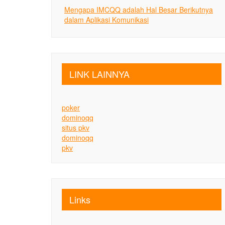
Mengapa IMCQQ adalah Hal Besar Berikutnya
dalam Aplikasi Komunikasi
LINK LAINNYA
poker
dominoqq
situs pkv
dominoqq
pkv
Links