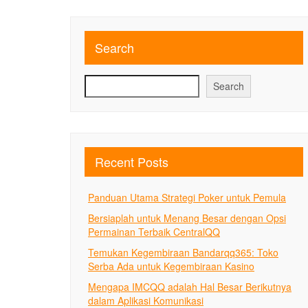
Search
Search
Recent Posts
Panduan Utama Strategi Poker untuk Pemula
Bersiaplah untuk Menang Besar dengan Opsi
Permainan Terbaik CentralQQ
Temukan Kegembiraan Bandarqq365: Toko
Serba Ada untuk Kegembiraan Kasino
Mengapa IMCQQ adalah Hal Besar Berikutnya
dalam Aplikasi Komunikasi