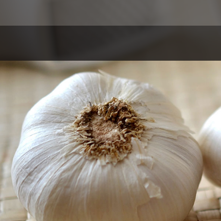
Skip
to
content