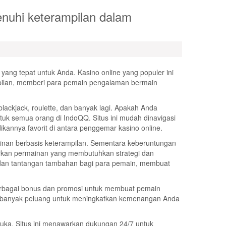
uhi keterampilan dalam
ang tepat untuk Anda. Kasino online yang populer ini
ilan, memberi para pemain pengalaman bermain
ackjack, roulette, dan banyak lagi. Apakah Anda
uk semua orang di IndoQQ. Situs ini mudah dinavigasi
nnya favorit di antara penggemar kasino online.
inan berbasis keterampilan. Sementara keberuntungan
kan permainan yang membutuhkan strategi dan
 dan tantangan tambahan bagi para pemain, membuat
erbagai bonus dan promosi untuk membuat pemain
ada banyak peluang untuk meningkatkan kemenangan Anda
muka. Situs ini menawarkan dukungan 24/7 untuk