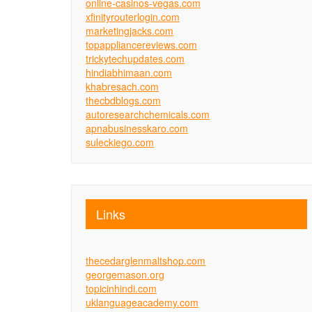
online-casinos-vegas.com
xfinityrouterlogin.com
marketingjacks.com
topappliancereviews.com
trickytechupdates.com
hindiabhimaan.com
khabresach.com
thecbdblogs.com
autoresearchchemicals.com
apnabusinesskaro.com
suleckiego.com
Links
thecedarglenmaltshop.com
georgemason.org
topicinhindi.com
uklanguageacademy.com