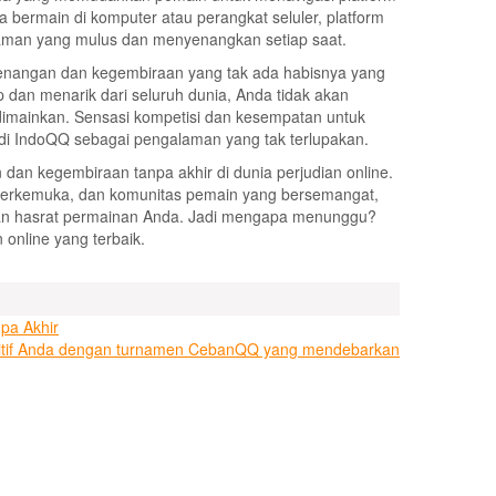
ermain di komputer atau perangkat seluler, platform
laman yang mulus dan menyenangkan setiap saat.
senangan dan kegembiraan yang tak ada habisnya yang
dan menarik dari seluruh dunia, Anda tidak akan
imainkan. Sensasi kompetisi dan kesempatan untuk
i IndoQQ sebagai pengalaman yang tak terlupakan.
dan kegembiraan tanpa akhir di dunia perjudian online.
terkemuka, dan komunitas pemain yang bersemangat,
kan hasrat permainan Anda. Jadi mengapa menunggu?
 online yang terbaik.
pa Akhir
itif Anda dengan turnamen CebanQQ yang mendebarkan