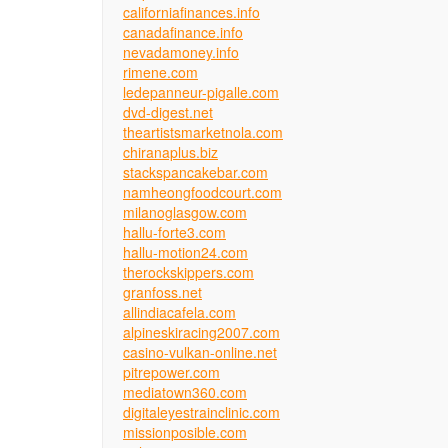
californiafinances.info
canadafinance.info
nevadamoney.info
rimene.com
ledepanneur-pigalle.com
dvd-digest.net
theartistsmarketnola.com
chiranaplus.biz
stackspancakebar.com
namheongfoodcourt.com
milanoglasgow.com
hallu-forte3.com
hallu-motion24.com
therockskippers.com
granfoss.net
allindiacafela.com
alpineskiracing2007.com
casino-vulkan-online.net
pitrepower.com
mediatown360.com
digitaleyestrainclinic.com
missionposible.com