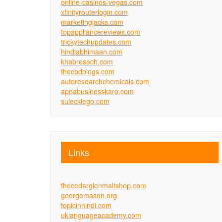
online-casinos-vegas.com
xfinityrouterlogin.com
marketingjacks.com
topappliancereviews.com
trickytechupdates.com
hindiabhimaan.com
khabresach.com
thecbdblogs.com
autoresearchchemicals.com
apnabusinesskaro.com
suleckiego.com
Links
thecedarglenmaltshop.com
georgemason.org
topicinhindi.com
uklanguageacademy.com