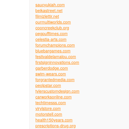
saucyukiah.com
beikastreet.net
filmizlettir.net
ourmultiworlds.com
cooncreekclub.org
pegpufftimes.com
celestia-arts.com
forumchampions.com
bluebargames.com
festivaldelamalou.com
firstsigninnovations.com
garberdodge.com
swim-wears.com
forgrantedmedia.com
peolpstar.com
tylerscustomdesign.com
carworksonline.com
techtimesss.com
virylstore.com
motorstell.com
health150years.com
prescriptions-drug.org