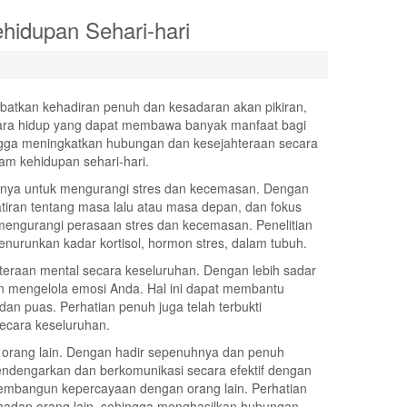
idupan Sehari-hari
libatkan kehadiran penuh dan kesadaran akan pikiran,
h cara hidup yang dapat membawa banyak manfaat bagi
ngga meningkatkan hubungan dan kesejahteraan secara
am kehidupan sehari-hari.
annya untuk mengurangi stres dan kecemasan. Dengan
tiran tentang masa lalu atau masa depan, dan fokus
mengurangi perasaan stres dan kecemasan. Penelitian
runkan kadar kortisol, hormon stres, dalam tubuh.
hteraan mental secara keseluruhan. Dengan lebih sadar
n mengelola emosi Anda. Hal ini dapat membantu
n puas. Perhatian penuh juga telah terbukti
ecara keseluruhan.
orang lain. Dengan hadir sepenuhnya dan penuh
endengarkan dan berkomunikasi secara efektif dengan
embangun kepercayaan dengan orang lain. Perhatian
hadap orang lain, sehingga menghasilkan hubungan