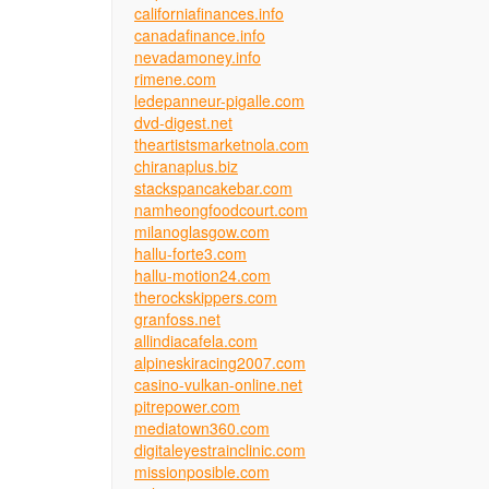
californiafinances.info
canadafinance.info
nevadamoney.info
rimene.com
ledepanneur-pigalle.com
dvd-digest.net
theartistsmarketnola.com
chiranaplus.biz
stackspancakebar.com
namheongfoodcourt.com
milanoglasgow.com
hallu-forte3.com
hallu-motion24.com
therockskippers.com
granfoss.net
allindiacafela.com
alpineskiracing2007.com
casino-vulkan-online.net
pitrepower.com
mediatown360.com
digitaleyestrainclinic.com
missionposible.com