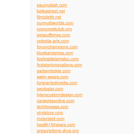
saucyukiah.com
beikastreet.net
filmizlettir.net
ourmultiworlds.com
cooncreekclub.org
pegpufftimes.com
celestia-arts.com
forumchampions.com
bluebargames.com
festivaldelamalou.com
firstsigninnovations.com
garberdodge.com
swim-wears.com
forgrantedmedia.com
peolpstar.com
tylerscustomdesign.com
carworksonline.com
techtimesss.com
virylstore.com
motorstell.com
health150years.com
prescriptions-drug.org