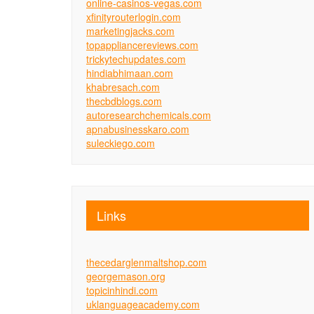
online-casinos-vegas.com
xfinityrouterlogin.com
marketingjacks.com
topappliancereviews.com
trickytechupdates.com
hindiabhimaan.com
khabresach.com
thecbdblogs.com
autoresearchchemicals.com
apnabusinesskaro.com
suleckiego.com
Links
thecedarglenmaltshop.com
georgemason.org
topicinhindi.com
uklanguageacademy.com