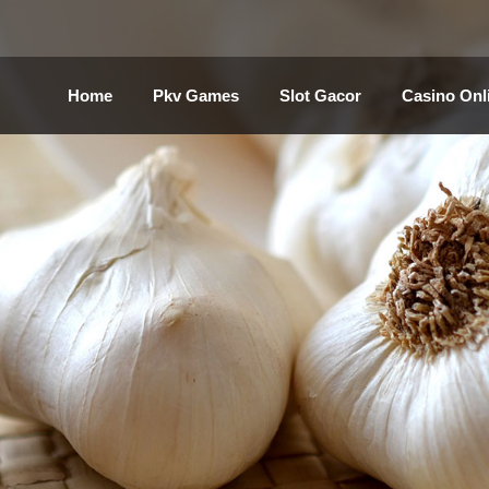
Home
Pkv Games
Slot Gacor
Casino Onl