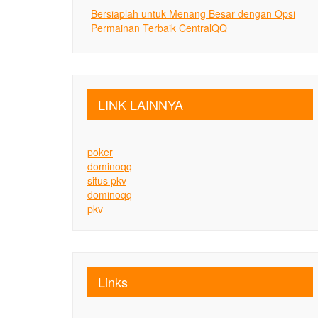
Bersiaplah untuk Menang Besar dengan Opsi
Permainan Terbaik CentralQQ
LINK LAINNYA
poker
dominoqq
situs pkv
dominoqq
pkv
Links