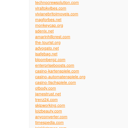
technocrewsolution.com
viraltokvibes.com
vivianebritoimoveis.com
magforbes.net
monkeycap.org
sdenix.net
amarinhillcrest.com
the-tourist.org
advogato.net
isafebag.net
bloombergz.com
enterpriseboosts.com
casino-kartenspiele.com
casino-automatenspiele.org
casino-tischspiele.com
otbody.com
jamestrust.net
trenz24.com
skipworking.com
loizbeauty.com
anyconverter.com
timespedia.com
jejakkrismon.com