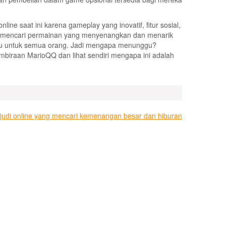
ne saat ini karena gameplay yang inovatif, fitur sosial,
ya mencari permainan yang menyenangkan dan menarik
tu untuk semua orang. Jadi mengapa menunggu?
iraan MarioQQ dan lihat sendiri mengapa ini adalah
njudi online yang mencari kemenangan besar dan hiburan