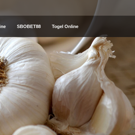
ine
SBOBET88
Togel Online