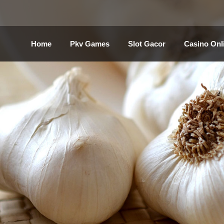
Home
Pkv Games
Slot Gacor
Casino Onl