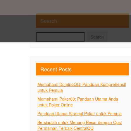
Skip
to
content
Search
Search
Recent Posts
Memahami DominoQQ: Panduan Komprehensif
untuk Pemula
Memahami Poker88: Panduan Utama Anda
untuk Poker Online
Panduan Utama Strategi Poker untuk Pemula
Bersiaplah untuk Menang Besar dengan Opsi
Permainan Terbaik CentralQQ