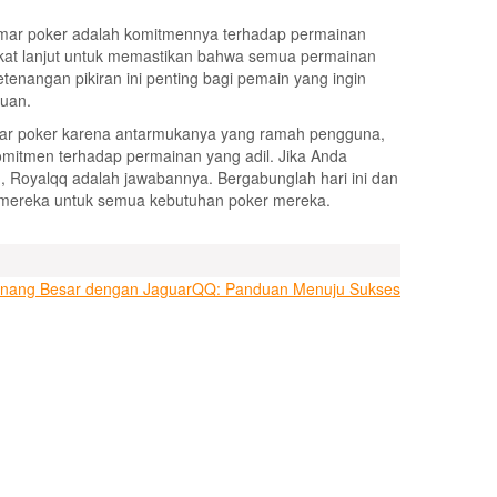
emar poker adalah komitmennya terhadap permainan
gkat lanjut untuk memastikan bahwa semua permainan
tenangan pikiran ini penting bagi pemain yang ingin
puan.
mar poker karena antarmukanya yang ramah pengguna,
mitmen terhadap permainan yang adil. Jika Anda
 Royalqq adalah jawabannya. Bergabunglah hari ini dan
n mereka untuk semua kebutuhan poker mereka.
nang Besar dengan JaguarQQ: Panduan Menuju Sukses