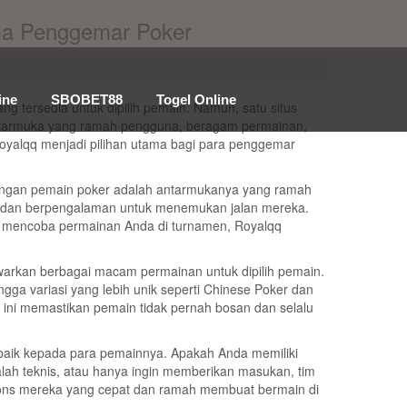
ma Penggemar Poker
ine
SBOBET88
Togel Online
ang tersedia untuk dipilih pemain. Namun, satu situs
 antarmuka yang ramah pengguna, beragam permainan,
oyalqq menjadi pilihan utama bagi para penggemar
langan pemain poker adalah antarmukanya yang ramah
u dan berpengalaman untuk menemukan jalan mereka.
u mencoba permainan Anda di turnamen, Royalqq
arkan berbagai macam permainan untuk dipilih pemain.
gga variasi yang lebih unik seperti Chinese Poker dan
i ini memastikan pemain tidak pernah bosan dan selalu
baik kepada para pemainnya. Apakah Anda memiliki
lah teknis, atau hanya ingin memberikan masukan, tim
pons mereka yang cepat dan ramah membuat bermain di