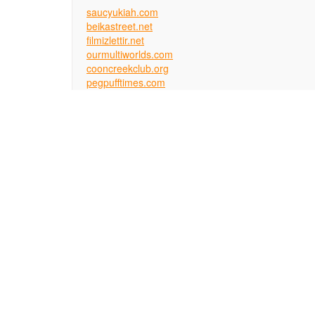
saucyukiah.com
beikastreet.net
filmizlettir.net
ourmultiworlds.com
cooncreekclub.org
pegpufftimes.com
celestia-arts.com
forumchampions.com
bluebargames.com
festivaldelamalou.com
firstsigninnovations.com
garberdodge.com
swim-wears.com
forgrantedmedia.com
peolpstar.com
tylerscustomdesign.com
carworksonline.com
techtimesss.com
virylstore.com
motorstell.com
health150years.com
prescriptions-drug.org