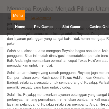
Mengapa Royalqq Menjadi Pilihan Uta
Menu
May 25, 2026
No Comments
[ad_1]
Home
Pkv Games
Slot Gacor
Casino Onl
Ketika berbicara tentang poker online, ada banyak sekali pilihan y
yang menonjol di antara situs lainnya adalah Royalqq. Dengan
dan layanan pelanggan yang sangat baik, tidak heran mengapa R
poker.
Salah satu alasan utama mengapa Royalqq begitu populer di ka
pengguna. Situs ini mudah dinavigasi, memudahkan pemain bar
Baik Anda ingin memainkan permainan cepat Texas Hold’em ata
memudahkan untuk memulai.
Selain antarmukanya yang ramah pengguna, Royalqq juga menaw
Dari permainan poker klasik seperti Texas Hold’em dan Omaha hin
Badugi, selalu ada sesuatu untuk semua orang di Royalqq. Varias
memiliki sesuatu yang baru untuk dicoba.
Selain itu, Royalqq menawarkan layanan pelanggan yang sangat 
pertanyaan tentang permainan, memerlukan bantuan terkait masa
layanan pelanggan di Royalqq selalu siap membantu Anda. Res