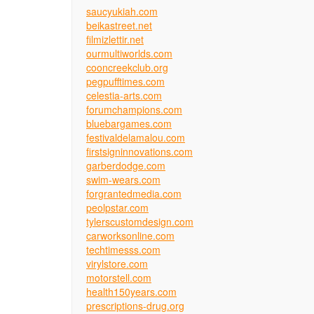
saucyukiah.com
beikastreet.net
filmizlettir.net
ourmultiworlds.com
cooncreekclub.org
pegpufftimes.com
celestia-arts.com
forumchampions.com
bluebargames.com
festivaldelamalou.com
firstsigninnovations.com
garberdodge.com
swim-wears.com
forgrantedmedia.com
peolpstar.com
tylerscustomdesign.com
carworksonline.com
techtimesss.com
virylstore.com
motorstell.com
health150years.com
prescriptions-drug.org