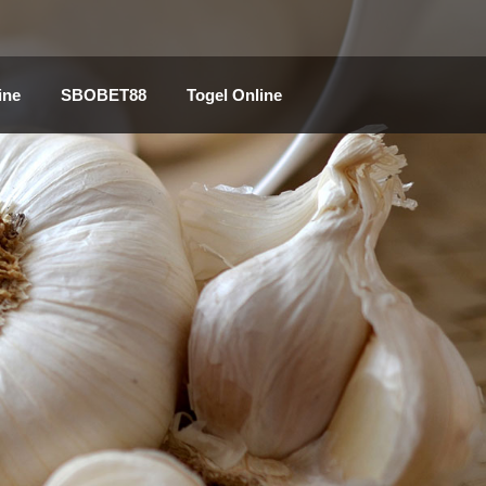
ine
SBOBET88
Togel Online