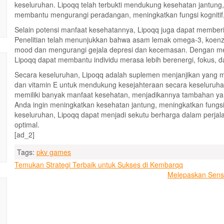
keseluruhan. Lipoqq telah terbukti mendukung kesehatan jantung, 
membantu mengurangi peradangan, meningkatkan fungsi kognitif, 
Selain potensi manfaat kesehatannya, Lipoqq juga dapat memberi
Penelitian telah menunjukkan bahwa asam lemak omega-3, koen
mood dan mengurangi gejala depresi dan kecemasan. Dengan men
Lipoqq dapat membantu individu merasa lebih berenergi, fokus, 
Secara keseluruhan, Lipoqq adalah suplemen menjanjikan yang 
dan vitamin E untuk mendukung kesejahteraan secara keseluruhan
memiliki banyak manfaat kesehatan, menjadikannya tambahan yang
Anda ingin meningkatkan kesehatan jantung, meningkatkan fungsi 
keseluruhan, Lipoqq dapat menjadi sekutu berharga dalam perj
optimal.
[ad_2]
Tags:
pkv games
Post
Temukan Strategi Terbaik untuk Sukses di Kembarqq
Melepaskan Sens
navigation