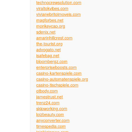
technocrewsolution.com
viraltokvibes.com
vivianebritoimoveis.com
magforbes.net
monkeycap.org
sdenix.net
amarinhillcrest.com
the-tourist.org
advogato.net
isafebag.net
bloombergz.com
enterpriseboosts.com
casino-kartenspiele.com
casino-automatenspiele.org
casino-tischspiele.com
otbody.com
jamestrust.net
trenz24.com
skipworking.com
loizbeauty.com
anyconverter.com
timespedia.com
jejakkrismon.com