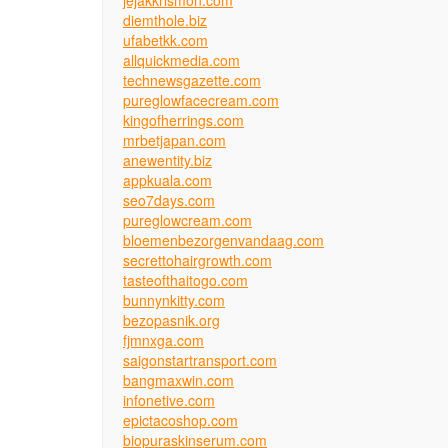
diemthole.biz
ufabetkk.com
allquickmedia.com
technewsgazette.com
pureglowfacecream.com
kingofherrings.com
mrbetjapan.com
anewentity.biz
appkuala.com
seo7days.com
pureglowcream.com
bloemenbezorgenvandaag.com
secrettohairgrowth.com
tasteofthaitogo.com
bunnynkitty.com
bezopasnik.org
fjmnxga.com
saigonstartransport.com
bangmaxwin.com
infonetive.com
epictacoshop.com
biopuraskinserum.com