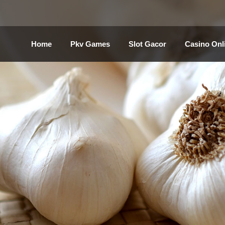
Home
Pkv Games
Slot Gacor
Casino Onl