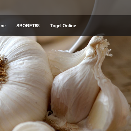
ine
SBOBET88
Togel Online