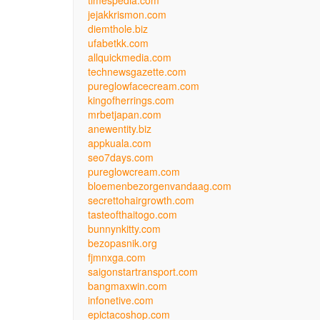
jejakkrismon.com
diemthole.biz
ufabetkk.com
allquickmedia.com
technewsgazette.com
pureglowfacecream.com
kingofherrings.com
mrbetjapan.com
anewentity.biz
appkuala.com
seo7days.com
pureglowcream.com
bloemenbezorgenvandaag.com
secrettohairgrowth.com
tasteofthaitogo.com
bunnynkitty.com
bezopasnik.org
fjmnxga.com
saigonstartransport.com
bangmaxwin.com
infonetive.com
epictacoshop.com