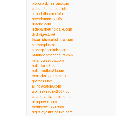
biopuraskinserum.com
californiafinances.info
canadafinance.info
nevadamoney.info
rimene.com
ledepanneur-pigalle.com
dvd-digest.net
theartistsmarketnola.com
chiranaplus.biz
stackspancakebar.com
namheongfoodcourt.com
milanoglasgow.com
hallu-forte3.com
hallu-motion24.com
therockskippers.com
granfoss.net
allindiacafela.com
alpineskiracing2007.com
casino-vulkan-online.net
pitrepower.com
mediatown360.com
digitaleyestrainclinic.com