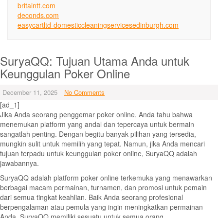
britaintt.com
deconds.com
easycartltd-domesticcleaningservicesedinburgh.com
SuryaQQ: Tujuan Utama Anda untuk
Keunggulan Poker Online
December 11, 2025
No Comments
[ad_1]
Jika Anda seorang penggemar poker online, Anda tahu bahwa
menemukan platform yang andal dan tepercaya untuk bermain
sangatlah penting. Dengan begitu banyak pilihan yang tersedia,
mungkin sulit untuk memilih yang tepat. Namun, jika Anda mencari
tujuan terpadu untuk keunggulan poker online, SuryaQQ adalah
jawabannya.
SuryaQQ adalah platform poker online terkemuka yang menawarkan
berbagai macam permainan, turnamen, dan promosi untuk pemain
dari semua tingkat keahlian. Baik Anda seorang profesional
berpengalaman atau pemula yang ingin meningkatkan permainan
Anda, SuryaQQ memiliki sesuatu untuk semua orang.