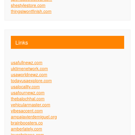
shestylestore.com
thingsiwontfinish.com
Links
usafullnewz.com
uktimenetwork.com
usaworldnewz.com
todayusaexplore.com
usalocality.com
usafournewz.com
thebalochhal.com
vehicularmaster.com
vibesaccent.com
ampajavierdemiguel.org
brainboosters.co
amberlately.com
joycebriscoe.com