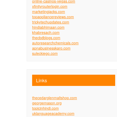
online-casinos-vegas.com
xfinityrouterlogin.com
marketingjacks.com
topappliancereviews.com
trickytechupdates.com
hindiabhimaan.com
khabresach.com
thecbdblogs.com
autoresearchchemicals.com
apnabusinesskaro.com
suleckiego.com
Links
thecedarglenmaltshop.com
georgemason.org
topicinhindi.com
uklanguageacademy.com