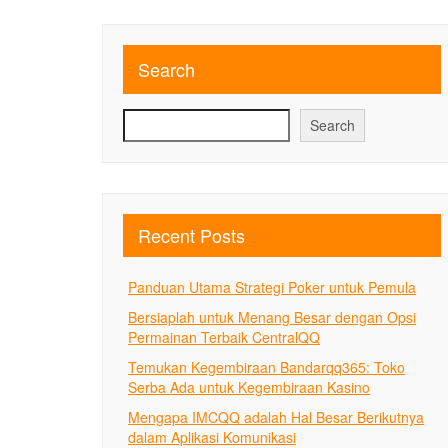
Search
Search
Recent Posts
Panduan Utama Strategi Poker untuk Pemula
Bersiaplah untuk Menang Besar dengan Opsi
Permainan Terbaik CentralQQ
Temukan Kegembiraan Bandarqq365: Toko
Serba Ada untuk Kegembiraan Kasino
Mengapa IMCQQ adalah Hal Besar Berikutnya
dalam Aplikasi Komunikasi