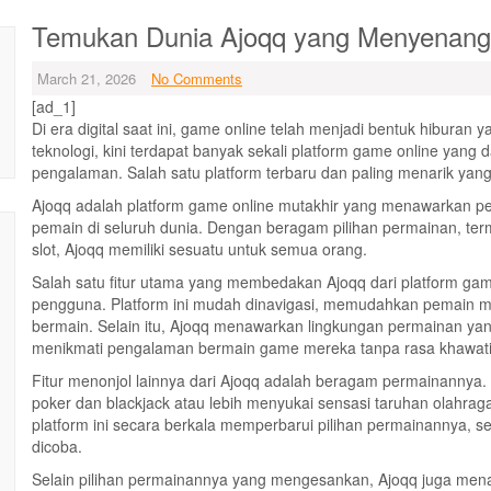
Temukan Dunia Ajoqq yang Menyenangk
March 21, 2026
No Comments
[ad_1]
Di era digital saat ini, game online telah menjadi bentuk hiburan
teknologi, kini terdapat banyak sekali platform game online yan
pengalaman. Salah satu platform terbaru dan paling menarik yan
Ajoqq adalah platform game online mutakhir yang menawarkan 
pemain di seluruh dunia. Dengan beragam pilihan permainan, ter
slot, Ajoqq memiliki sesuatu untuk semua orang.
Salah satu fitur utama yang membedakan Ajoqq dari platform ga
pengguna. Platform ini mudah dinavigasi, memudahkan pemain 
bermain. Selain itu, Ajoqq menawarkan lingkungan permainan y
menikmati pengalaman bermain game mereka tanpa rasa khawati
Fitur menonjol lainnya dari Ajoqq adalah beragam permainannya.
poker dan blackjack atau lebih menyukai sensasi taruhan olahrag
platform ini secara berkala memperbarui pilihan permainannya, s
dicoba.
Selain pilihan permainannya yang mengesankan, Ajoqq juga men