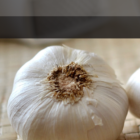
Skip
to
content