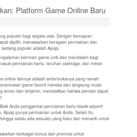
an: Platform Game Online Baru
 yang populer bagi segala usia. Dengan kemajuan
g dapat dipilih, menawarkan beragam permainan dan
g sedang populer adalah Ajoqq.
pengalaman bermain game unik dan mendalam bagi
masuk permainan kartu, taruhan olahraga, dan mesin
me online lainnya adalah antarmukanya yang ramah
menemukan game favorit mereka dan langsung mulai
ang aman dan terjamin, memastikan bahwa pemain dapat
r.
 Baik Anda penggemar permainan kartu klasik seperti
a, Ajoqq punya permainan untuk Anda. Selain itu,
ehingga selalu ada sesuatu yang baru dan menarik untuk
awarkan berbagai bonus dan promosi untuk