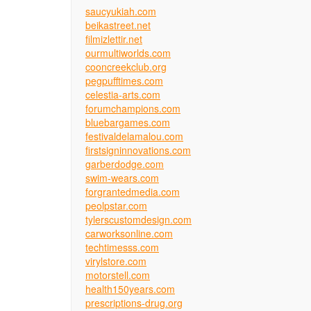
saucyukiah.com
beikastreet.net
filmizlettir.net
ourmultiworlds.com
cooncreekclub.org
pegpufftimes.com
celestia-arts.com
forumchampions.com
bluebargames.com
festivaldelamalou.com
firstsigninnovations.com
garberdodge.com
swim-wears.com
forgrantedmedia.com
peolpstar.com
tylerscustomdesign.com
carworksonline.com
techtimesss.com
virylstore.com
motorstell.com
health150years.com
prescriptions-drug.org