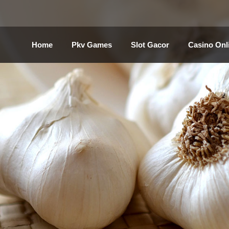
Home
Pkv Games
Slot Gacor
Casino Onl