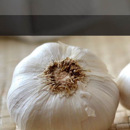
Skip
to
content